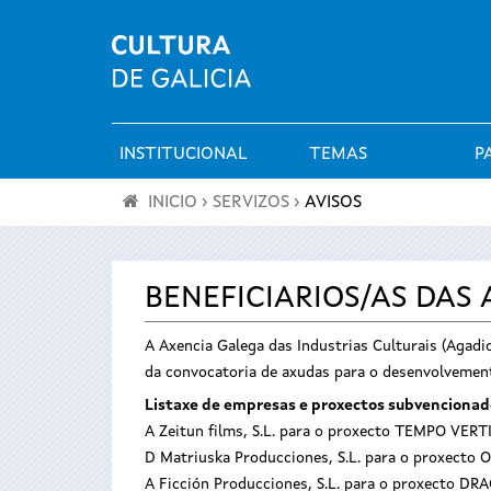
INSTITUCIONAL
TEMAS
P
Menú
INICIO
›
SERVIZOS
›
AVISOS
principal
Vostede
está
BENEFICIARIOS/AS DAS
aquí
A Axencia Galega das Industrias Culturais (Agadi
da convocatoria de axudas para o desenvolvement
Listaxe de empresas e proxectos subvencionad
A Zeitun films, S.L. para o proxecto TEMPO VER
D Matriuska Producciones, S.L. para o proxecto 
A Ficción Producciones, S.L. para o proxecto DR