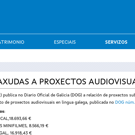
Saltar al menú
ATRIMONIO
ESPECIAIS
SERVIZOS
 AXUDAS A PROXECTOS AUDIOVISU
c) publica no Diario Oficial de Galicia (DOG) a relación de proxectos 
o de proxectos audiovisuais en lingua galega, publicada no
DOG núm. 
os
:
TICAL,18.693,66 €
OS MINIFILMES, 8.566,19 €
AGAL, 16.918,43 €