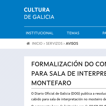
INSTITUCIONAL
TEMAS
P
Menú
INICIO
›
SERVIZOS
›
AVISOS
principal
Vostede
está
FORMALIZACIÓN DO CO
PARA SALA DE INTERPR
aquí
MONTEFARO
O Diario Oficial de Galicia (DOG) publica a resol
cabido para sala de interpretación no mosteiro d