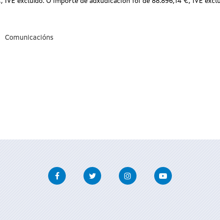
, IVE excluído. O importe de adxudicación foi de 88.896,14 €, IVE excl
Comunicacións
Facebook
Twitter
Instagram
Youtube