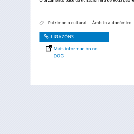
O orzamento base da licitación era de 90.121,80 €
Patrimonio cultural
Ámbito autonómico
LIGAZÓNS
Máis información no
DOG