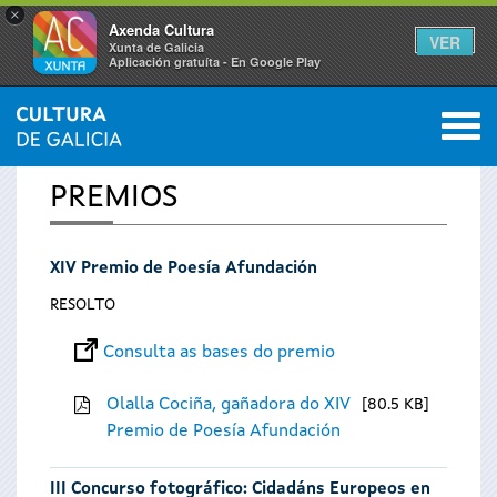
×
Axenda Cultura
VER
Xunta de Galicia
Aplicación gratuíta - En Google Play
Saltar al menú
M
INICIO
0
Vostede
PREMIOS
está
XIV Premio de Poesía Afundación
aquí
RESOLTO
Consulta as bases do premio
Olalla Cociña, gañadora do XIV
80.5 KB
Premio de Poesía Afundación
III Concurso fotográfico: Cidadáns Europeos en