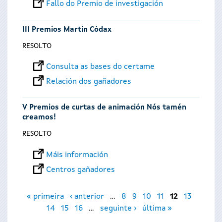
Fallo do Premio de investigación
III Premios Martín Códax
RESOLTO
Consulta as bases do certame
Relación dos gañadores
V Premios de curtas de animación Nós tamén
creamos!
RESOLTO
Máis información
Centros gañadores
Páxinas
« primeira
‹ anterior
…
8
9
10
11
12
13
14
15
16
…
seguinte ›
última »