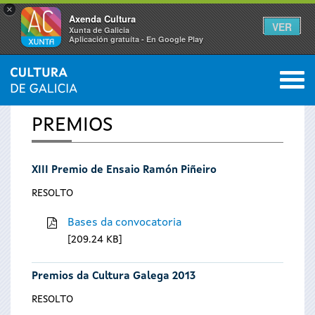
×
Axenda Cultura
VER
Xunta de Galicia
Aplicación gratuíta - En Google Play
Saltar al menú
M
INICIO
0
Vostede
PREMIOS
está
XIII Premio de Ensaio Ramón Piñeiro
aquí
RESOLTO
Bases da convocatoria
209.24 KB
Premios da Cultura Galega 2013
RESOLTO