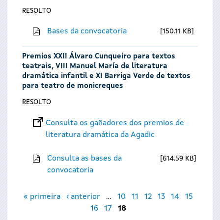
RESOLTO
Bases da convocatoria
150.11 KB
Premios XXII Álvaro Cunqueiro para textos
teatrais, VIII Manuel María de literatura
dramática infantil e XI Barriga Verde de textos
para teatro de monicreques
RESOLTO
Consulta os gañadores dos premios de
literatura dramática da Agadic
Consulta as bases da
614.59 KB
convocatoria
Páxinas
« primeira
‹ anterior
…
10
11
12
13
14
15
16
17
18