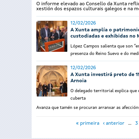
O informe elevado ao Consello da Xunta refli
xestión dos espazos culturais galegos e na m
12/02/2026
A Xunta amplía o patrimonio
custodiadas e exhibidas no
López Campos salienta que son “em
presenza do Reino Suevo e do med
12/02/2026
A Xunta investirá preto de 
Arnoia
O delegado territorial explica qu
cuberta
Avanza que tamén se procuran arranxar as afección
Páxinas
« primeira
‹ anterior
…
3