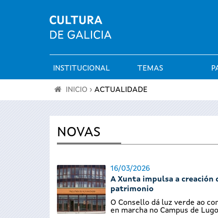
INSTITUCIONAL
TEMAS
P
Menú
INICIO
›
ACTUALIDADE
principal
Vostede
está
NOVAS
aquí
16/03/2026
A Xunta impulsa a creación 
patrimonio
O Consello dá luz verde ao co
en marcha no Campus de Lugo,