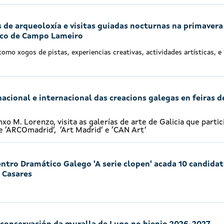
 de arqueoloxía e visitas guiadas nocturnas na primavera
ico de Campo Lameiro
mo xogos de pistas, experiencias creativas, actividades artísticas, e 
acional e internacional das creacions galegas en feiras d
xo M. Lorenzo, visita as galerías de arte de Galicia que partic
e ‘ARCOmadrid’, ‘Art Madrid’ e ‘CAN Art’
entro Dramático Galego 'A serie clopen' acada 10 candida
 Casares