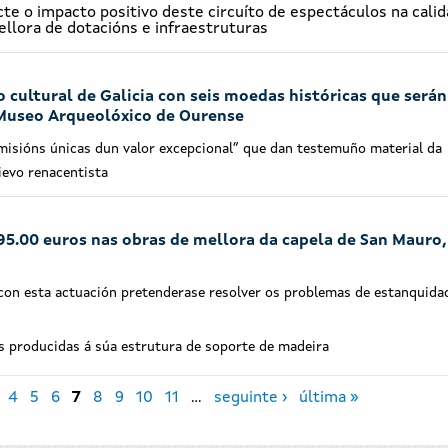
cte o impacto positivo deste circuíto de espectáculos na cali
ellora de dotacións e infraestruturas
 cultural de Galicia con seis moedas históricas que serán
 Museo Arqueolóxico de Ourense
isións únicas dun valor excepcional” que dan testemuño material da
ievo renacentista
195.00 euros nas obras de mellora da capela de San Mauro,
e con esta actuación pretenderase resolver os problemas de estanquida
s producidas á súa estrutura de soporte de madeira
4
5
6
7
8
9
10
11
…
seguinte ›
última »