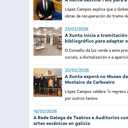
A Xunta destina 1 M€ para a
López Campos explica que o Gobern
obras de recuperación do tramo 
23/02/2026
A Xunta inicia a tramitació
bibliográfico para adaptar 
O Consello dá luz verde a este p
sociais, a dixitalización e a aparici
20/02/2026
A Xunta exporá no Museo das
Mosteiro de Carboeiro
López Campos celebra “o regreso a
por outros tantos
16/02/2026
A Rede Galega de Teatros e Auditorios cu
artes escénicas en galicia