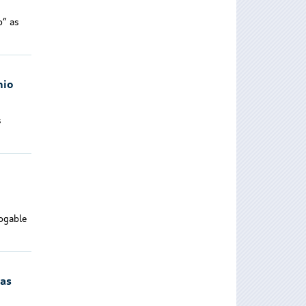
o” as
nio
s
ogable
das