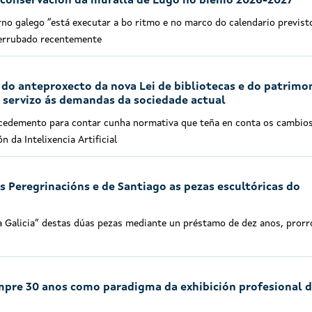
 conservación da muralla de Lugo no bienio 2026-2027
o galego “está executar a bo ritmo e no marco do calendario previst
derrubado recentemente
n do anteproxecto da nova Lei de bibliotecas e do patrimo
o servizo ás demandas da sociedade actual
rocedemento para contar cunha normativa que teña en conta os cambio
ón da Intelixencia Artificial
 Peregrinacións e de Santiago as pezas escultóricas do
 Galicia” destas dúas pezas mediante un préstamo de dez anos, prorr
mpre 30 anos como paradigma da exhibición profesional 