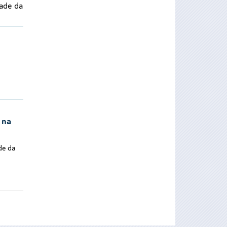
dade da
 na
de da