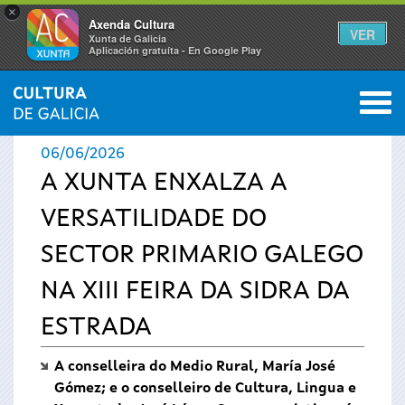
×
Axenda Cultura
VER
Xunta de Galicia
Aplicación gratuíta - En Google Play
Saltar al menú
M
INICIO
›
ACTUALIDADE
0
Vostede
06/06/2026
está
A XUNTA ENXALZA A
VERSATILIDADE DO
aquí
SECTOR PRIMARIO GALEGO
NA XIII FEIRA DA SIDRA DA
ESTRADA
A conselleira do Medio Rural, María José
Gómez; e o conselleiro de Cultura, Lingua e