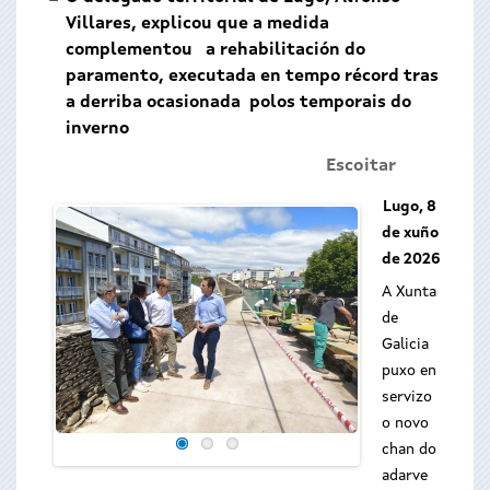
Villares, explicou que a medida
complementou a rehabilitación do
paramento, executada en tempo récord tras
a derriba ocasionada polos temporais do
inverno
Escoitar
L
ugo, 8
de xuño
de 2026
A Xunta
de
Galicia
puxo en
servizo
o novo
chan do
adarve