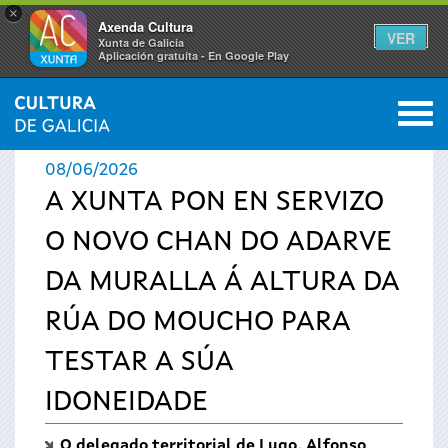
×
Axenda Cultura
VER
Xunta de Galicia
Aplicación gratuíta - En Google Play
Saltar al menú
M
INICIO
›
ACTUALIDADE
0
Vostede
08/06/2026
está
A XUNTA PON EN SERVIZO
O NOVO CHAN DO ADARVE
aquí
DA MURALLA Á ALTURA DA
RÚA DO MOUCHO PARA
TESTAR A SÚA
IDONEIDADE
O delegado territorial de Lugo, Alfonso