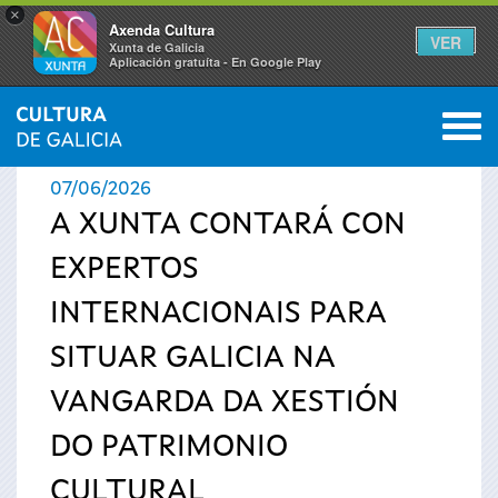
×
Axenda Cultura
VER
Xunta de Galicia
Aplicación gratuíta - En Google Play
Saltar al menú
M
INICIO
›
ACTUALIDADE
0
Vostede
07/06/2026
está
A XUNTA CONTARÁ CON
EXPERTOS
aquí
INTERNACIONAIS PARA
SITUAR GALICIA NA
VANGARDA DA XESTIÓN
DO PATRIMONIO
CULTURAL