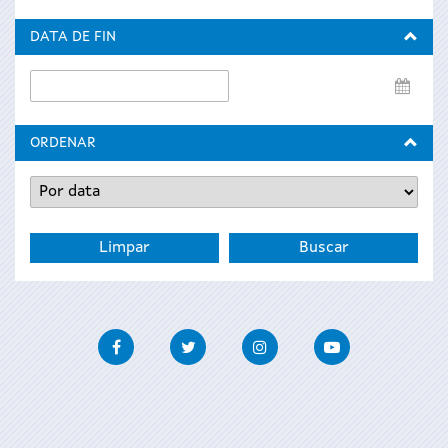
de
inicio
DATA DE FIN
Data
de
fin
ORDENAR
Facebook
Twitter
Instagram
Youtube