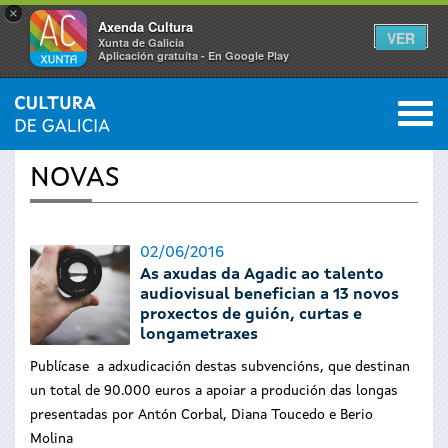
×
Axenda Cultura
VER
Xunta de Galicia
Aplicación gratuíta - En Google Play
Saltar al menú
M
INICIO
›
ACTUALIDADE
0
Vostede
NOVAS
está
aquí
02/06/2016
As axudas da Agadic ao talento
audiovisual benefician a 13 novos
proxectos de guión, curtas e
longametraxes
Publícase a adxudicación destas subvencións, que destinan
un total de 90.000 euros a apoiar a produción das longas
presentadas por Antón Corbal, Diana Toucedo e Berio
Molina