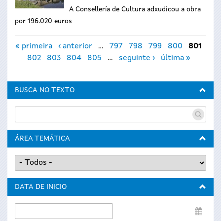
A Consellería de Cultura adxudicou a obra
por 196.020 euros
Páxinas
« primeira
‹ anterior
…
797
798
799
800
801
802
803
804
805
…
seguinte ›
última »
BUSCA NO TEXTO
ÁREA TEMÁTICA
DATA DE INICIO
Data