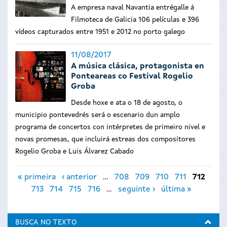
A empresa naval Navantia entrégalle á
Filmoteca de Galicia 106 películas e 396
vídeos capturados entre 1951 e 2012 no porto galego
11/08/2017
A música clásica, protagonista en
Ponteareas co Festival Rogelio
Groba
Desde hoxe e ata o 18 de agosto, o
municipio pontevedrés será o escenario dun amplo
programa de concertos con intérpretes de primeiro nivel e
novas promesas, que incluirá estreas dos compositores
Rogelio Groba e Luis Álvarez Cabado
Páxinas
« primeira
‹ anterior
…
708
709
710
711
712
713
714
715
716
…
seguinte ›
última »
BUSCA NO TEXTO