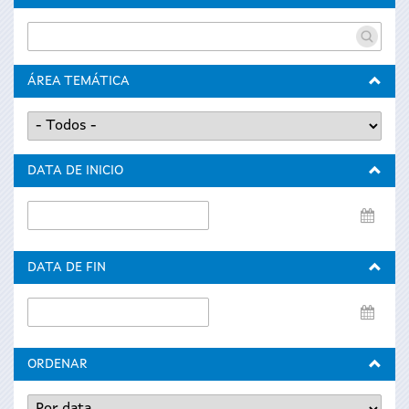
ÁREA TEMÁTICA
DATA DE INICIO
Data
de
inicio
DATA DE FIN
Data
de
fin
ORDENAR