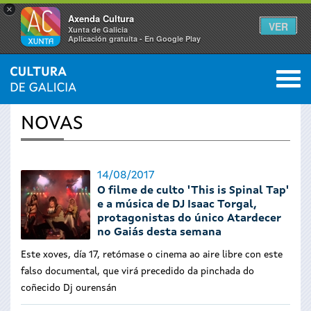
×
Axenda Cultura
VER
Xunta de Galicia
Aplicación gratuíta - En Google Play
Saltar al menú
M
INICIO
›
ACTUALIDADE
0
Vostede
NOVAS
está
aquí
14/08/2017
O filme de culto 'This is Spinal Tap'
e a música de DJ Isaac Torgal,
protagonistas do único Atardecer
no Gaiás desta semana
Este xoves, día 17, retómase o cinema ao aire libre con este
falso documental, que virá precedido da pinchada do
coñecido Dj ourensán