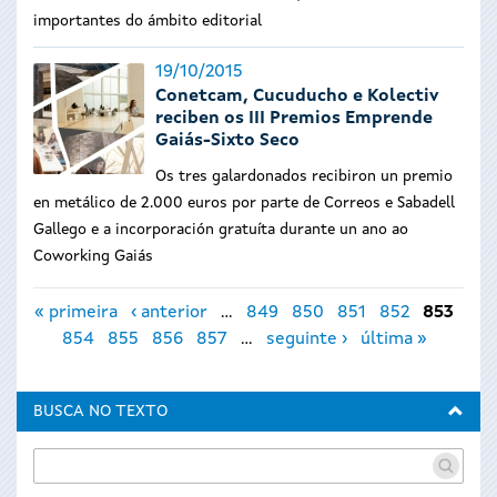
importantes do ámbito editorial
19/10/2015
Conetcam, Cucuducho e Kolectiv
reciben os III Premios Emprende
Gaiás-Sixto Seco
Os tres galardonados recibiron un premio
en metálico de 2.000 euros por parte de Correos e Sabadell
Gallego e a incorporación gratuíta durante un ano ao
Coworking Gaiás
Páxinas
« primeira
‹ anterior
…
849
850
851
852
853
854
855
856
857
…
seguinte ›
última »
BUSCA NO TEXTO