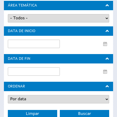
ÁREA TEMÁTICA
DATA DE INICIO
Data
de
inicio
DATA DE FIN
Data
de
fin
ORDENAR