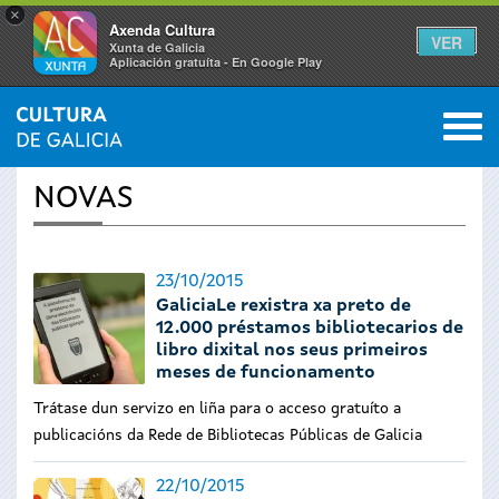
×
Axenda Cultura
VER
Xunta de Galicia
Aplicación gratuíta - En Google Play
Saltar al menú
M
INICIO
›
ACTUALIDADE
0
Vostede
NOVAS
está
aquí
23/10/2015
GaliciaLe rexistra xa preto de
12.000 préstamos bibliotecarios de
libro dixital nos seus primeiros
meses de funcionamento
Trátase dun servizo en liña para o acceso gratuíto a
publicacións da Rede de Bibliotecas Públicas de Galicia
22/10/2015