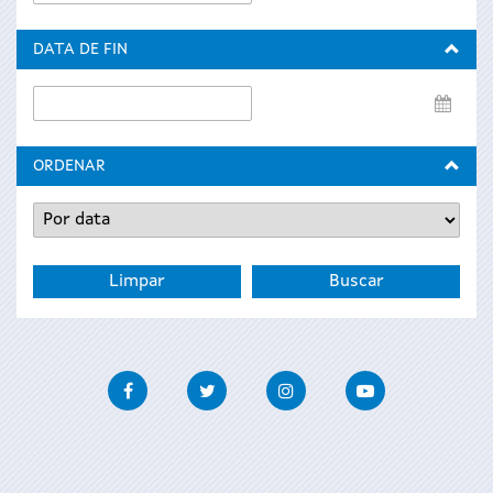
de
inicio
DATA DE FIN
Data
de
fin
ORDENAR
Facebook
Twitter
Instagram
Youtube