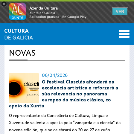
×
Axenda Cultura
VER
Xunta de Galicia
Aplicación gratuíta - En Google Play
Saltar al menú
M
INICIO
›
ACTUALIDADE
0
Vostede
NOVAS
está
aquí
06/04/2026
O festival Clasclás afondará na
excelencia artística e reforzará a
súa relevancia no panorama
europeo da música clásica, co
apoio da Xunta
O representante da Consellería de Cultura, Lingua e
Xuventude salienta a aposta pola “vangarda e a ciencia” da
novena edición, que se celebrará do 20 ao 27 de xuño