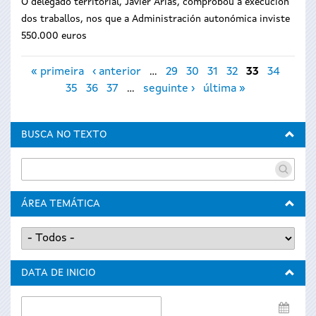
O delegado territorial, Javier Arias, comprobou a execución
dos traballos, nos que a Administración autonómica inviste
550.000 euros
Páxinas
« primeira
‹ anterior
…
29
30
31
32
33
34
35
36
37
…
seguinte ›
última »
BUSCA NO TEXTO
ÁREA TEMÁTICA
DATA DE INICIO
Data