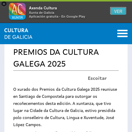
×
Axenda Cultura
VER
Xunta de Galicia
Aplicación gratuíta - En Google Play
Saltar al menú
M
INICIO
›
TEMAS
›
DESTACAMOS
0
Vostede
PREMIOS DA CULTURA
está
GALEGA 2025
aquí
Escoitar
O xurado dos Premios da Cultura Galega 2025 reuniuse
en Santiago de Compostela para outorgar os
recoñecementos desta edición. A xuntanza, que tivo
lugar na Cidade da Cultura de Galicia, estivo presidida
polo conselleiro de Cultura, Lingua e Xuventude, José
López Campos.