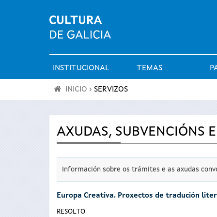
INSTITUCIONAL
TEMAS
P
Menú
INICIO
›
SERVIZOS
principal
Vostede
está
AXUDAS, SUBVENCIÓNS E
aquí
Información sobre os trámites e as axudas convo
Europa Creativa. Proxectos de tradución liter
RESOLTO