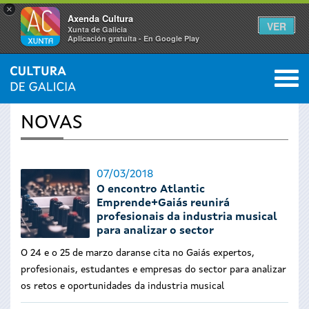
×
Axenda Cultura
VER
Xunta de Galicia
Aplicación gratuíta - En Google Play
Saltar al menú
M
INICIO
›
ACTUALIDADE
0
Vostede
NOVAS
está
aquí
07/03/2018
O encontro Atlantic
Emprende+Gaiás reunirá
profesionais da industria musical
para analizar o sector
O 24 e o 25 de marzo daranse cita no Gaiás expertos,
profesionais, estudantes e empresas do sector para analizar
os retos e oportunidades da industria musical