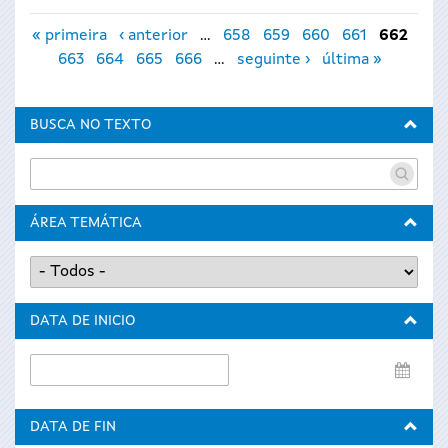
Páxinas
« primeira
‹ anterior
…
658
659
660
661
662
663
664
665
666
…
seguinte ›
última »
BUSCA NO TEXTO
ÁREA TEMÁTICA
DATA DE INICIO
Data
de
inicio
DATA DE FIN