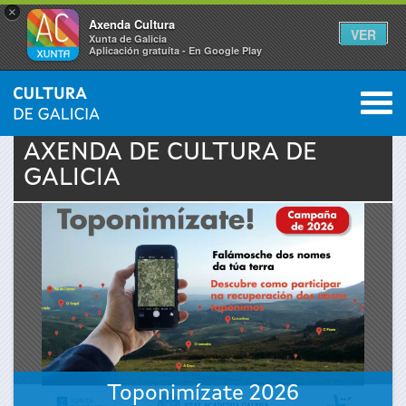
×
Axenda Cultura
VER
Xunta de Galicia
Aplicación gratuíta - En Google Play
Saltar al menú
M
INICIO
›
ACTUALIDADE
›
AXENDA
0
Vostede
AXENDA DE
CULTURA
DE
GALICIA
está
aquí
Toponimízate 2026