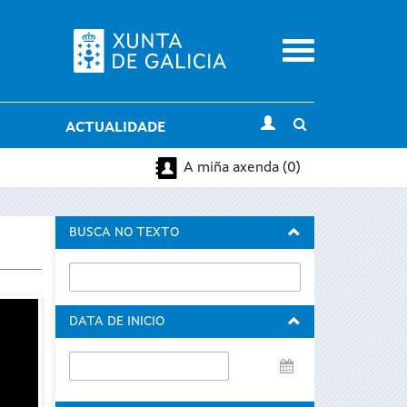
Menu
Toggle
ACTUALIDADE
search
A miña axenda (0)
BUSCA NO TEXTO
DATA DE INICIO
Data
de
inicio