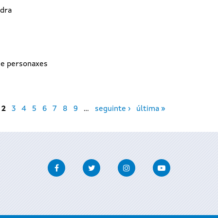
edra
 e personaxes
2
3
4
5
6
7
8
9
…
seguinte ›
última »
Facebook
Twitter
Instagram
Youtube