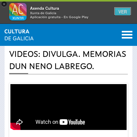
×
Axenda Cultura
VER
Xunta de Galicia
Aplicación gratuíta - En Google Play
Saltar al menú
M
INICIO
›
ACTUALIDADE
›
VÍDEOS
0
Vostede
VIDEOS: DIVULGA. MEMORIAS
está
DUN NENO LABREGO.
aquí