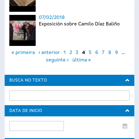
07/02/2018
Exposición sobre Camilo Díaz Baliño
Páxinas
« primeira
‹ anterior
1
2
3
4
5
6
7
8
9
…
seguinte ›
última »
BUSCA NO TEXTO
DATA DE INICIO
Data
de