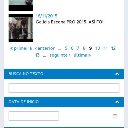
16/11/2015
Galicia Escena PRO 2015. ASÍ FOI
Páxinas
« primeira
‹ anterior
…
5
6
7
8
9
10
11
12
13
…
seguinte ›
última »
BUSCA NO TEXTO
DATA DE INICIO
Data
de