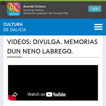
×
Axenda Cultura
VER
Xunta de Galicia
Aplicación gratuíta - En Google Play
Saltar al menú
M
INICIO
›
ACTUALIDADE
›
VÍDEOS
0
Vostede
VIDEOS: DIVULGA. MEMORIAS
está
DUN NENO LABREGO.
aquí