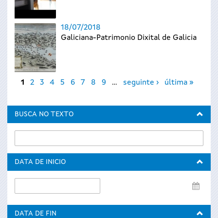
18/07/2018
Galiciana-Patrimonio Dixital de Galicia
Páxinas
1
2
3
4
5
6
7
8
9
…
seguinte ›
última »
BUSCA NO TEXTO
DATA DE INICIO
Data
de
inicio
DATA DE FIN