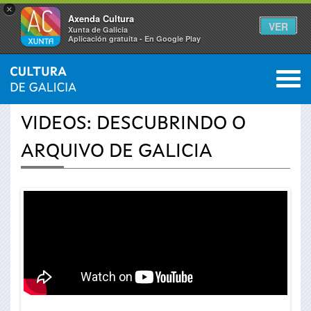
×
Axenda Cultura
VER
Xunta de Galicia
Aplicación gratuíta - En Google Play
Saltar al menú
M
INICIO
›
ACTUALIDADE
›
VÍDEOS
0
Vostede
VIDEOS: DESCUBRINDO O
está
ARQUIVO DE GALICIA
aquí