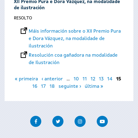
XII Premio Pura e Dora Vázquez, na modalidade
de ilustración
RESOLTO
Máis información sobre o XII Premio Pura
e Dora Vázquez, na modalidade de
ilustración
Resolución coa gañadora na modalidade
de Ilustración
Páxinas
« primeira
‹ anterior
…
10
11
12
13
14
15
16
17
18
seguinte ›
última »
Facebook
Twitter
Instagram
Youtube