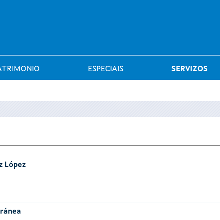
Saltar al menú
ATRIMONIO
ESPECIAIS
SERVIZOS
z López
oránea