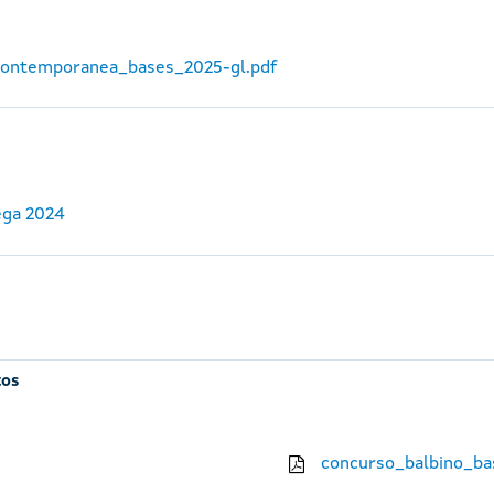
_contemporanea_bases_2025-gl.pdf
ega 2024
tos
concurso_balbino_ba