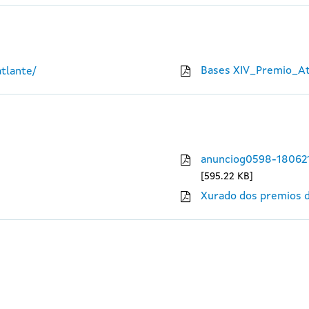
Bases XIV_Premio_At
tlante/
anunciog0598-18062
595.22 KB
Xurado dos premios d