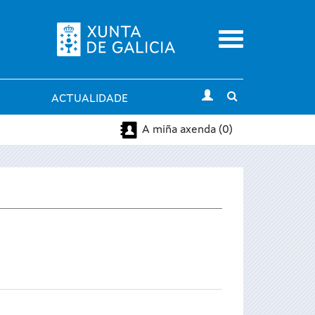
Menu
Toggle
ACTUALIDADE
search
A miña axenda (0)