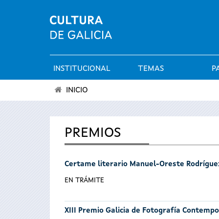
INSTITUCIONAL
TEMAS
P
Menú
INICIO
principal
Vostede
está
PREMIOS
aquí
Certame literario Manuel-Oreste Rodrígue
EN TRÁMITE
XIII Premio Galicia de Fotografía Contemp