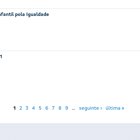
nfantil pola Igualdade
1
1
2
3
4
5
6
7
8
9
…
seguinte ›
última »