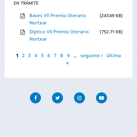
EN TRÁMITE
Bases VII Premio literario
243.69 KB
Nortear
Díptico VII Premio literario
752.71 KB
Nortear
Páxinas
1
2
3
4
5
6
7
8
9
…
seguinte ›
última
»
Facebook
Twitter
Instagram
Youtube