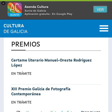
×
Axenda Cultura
VER
Xunta de Galicia
Aplicación gratuíta - En Google Play
Saltar al menú
M
INICIO
0
Vostede
PREMIOS
está
Certame literario Manuel-Oreste Rodríguez
aquí
López
EN TRÁMITE
XIII Premio Galicia de Fotografía
Contemporánea
EN TRÁMITE