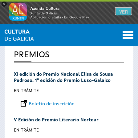
×
Axenda Cultura
VER
Xunta de Galicia
Aplicación gratuíta - En Google Play
Saltar al menú
M
INICIO
0
Vostede
PREMIOS
está
XI edición do Premio Nacional Elisa de Sousa
aquí
Pedroso. 1ª edición do Premio Luso-Galaico
EN TRÁMITE
Boletín de inscrición
V Edición do Premio Literario Nortear
EN TRÁMITE