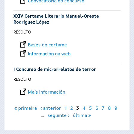
Convocatoria do concurso
XXIV Certame Literario Manuel-Oreste
Rodríguez López
RESOLTO
Bases do certame
Información na web
I Concurso de microrrelatos de terror
RESOLTO
Maís información
Páxinas
« primeira
‹ anterior
1
2
3
4
5
6
7
8
9
…
seguinte ›
última »