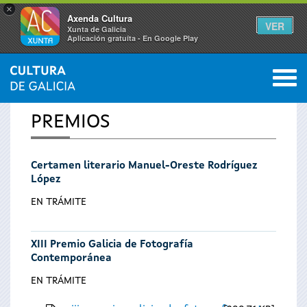
×
Axenda Cultura
VER
Xunta de Galicia
Aplicación gratuíta - En Google Play
Saltar al menú
M
INICIO
0
Se
PREMIOS
encuentra
Certamen literario Manuel-Oreste Rodríguez
usted
López
aquí
EN TRÁMITE
XIII Premio Galicia de Fotografía
Contemporánea
EN TRÁMITE