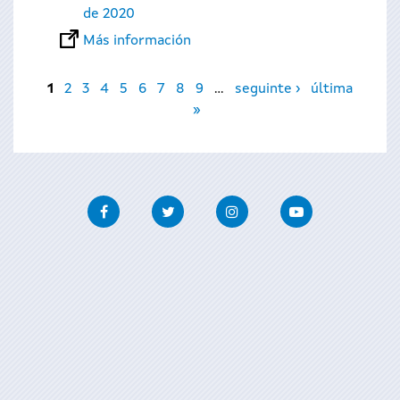
de 2020
Más información
Páginas
1
2
3
4
5
6
7
8
9
…
seguinte ›
última
»
Facebook
Twitter
Instagram
Youtube