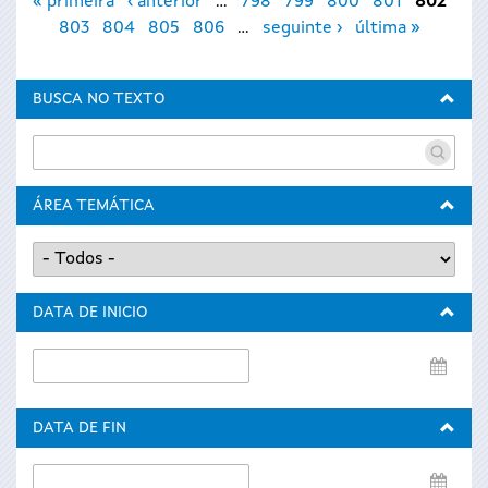
« primeira
‹ anterior
…
798
799
800
801
802
803
804
805
806
…
seguinte ›
última »
BUSCA NO TEXTO
ÁREA TEMÁTICA
DATA DE INICIO
Data
de
inicio
DATA DE FIN
Data