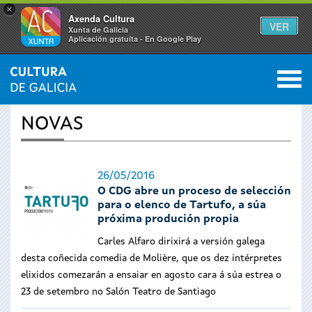
×
Axenda Cultura
VER
Xunta de Galicia
Aplicación gratuíta - En Google Play
Saltar al menú
M
INICIO
›
ACTUALIDADE
0
Vostede
NOVAS
está
aquí
26/05/2016
O CDG abre un proceso de selección
para o elenco de Tartufo, a súa
próxima produción propia
Carles Alfaro dirixirá a versión galega
desta coñecida comedia de Molière, que os dez intérpretes
elixidos comezarán a ensaiar en agosto cara á súa estrea o
23 de setembro no Salón Teatro de Santiago