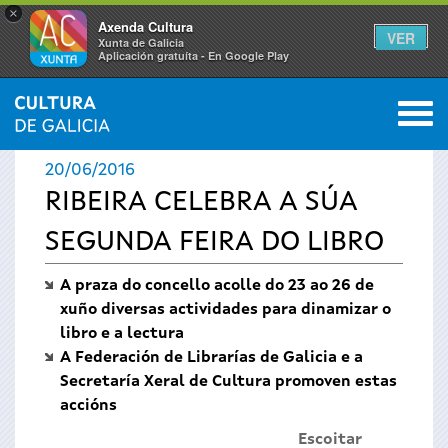
×
Axenda Cultura
VER
Xunta de Galicia
Aplicación gratuíta - En Google Play
Saltar al menú
M
INICIO
›
ACTUALIDADE
0
Vostede
20/06/2016
está
RIBEIRA CELEBRA A SÚA
SEGUNDA FEIRA DO LIBRO
aquí
A praza do concello acolle do 23 ao 26 de
xuño diversas actividades para dinamizar o
libro e a lectura
A Federación de Librarías de Galicia e a
Secretaría Xeral de Cultura promoven estas
accións
Escoitar