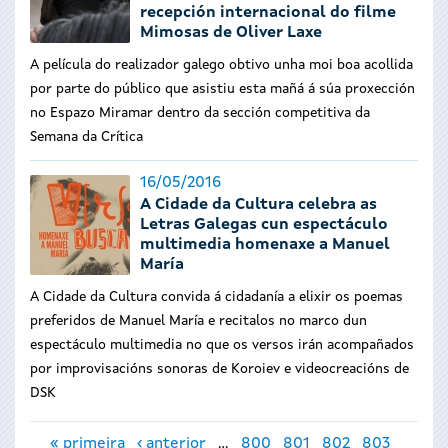
recepción internacional do filme
Mimosas de Oliver Laxe
A película do realizador galego obtivo unha moi boa acollida
por parte do público que asistiu esta mañá á súa proxección
no Espazo Miramar dentro da sección competitiva da
Semana da Crítica
16/05/2016
A Cidade da Cultura celebra as
Letras Galegas cun espectáculo
multimedia homenaxe a Manuel
María
A Cidade da Cultura convida á cidadanía a elixir os poemas
preferidos de Manuel María e recitalos no marco dun
espectáculo multimedia no que os versos irán acompañados
por improvisacións sonoras de Koroiev e videocreacións de
DSK
Páxinas
« primeira
‹ anterior
…
800
801
802
803