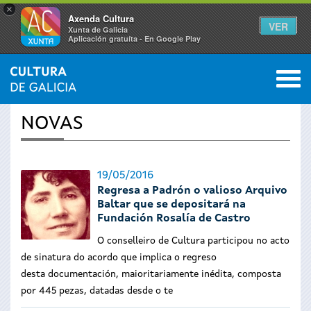
×
Axenda Cultura
VER
Xunta de Galicia
Aplicación gratuíta - En Google Play
Saltar al menú
M
INICIO
›
ACTUALIDADE
0
Vostede
NOVAS
está
aquí
19/05/2016
Regresa a Padrón o valioso Arquivo
Baltar que se depositará na
Fundación Rosalía de Castro
O conselleiro de Cultura participou no acto
de sinatura do acordo que implica o regreso
desta
documentación, maioritariamente inédita, composta
por 445 pezas, datadas desde o te