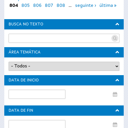
804
805
806
807
808
…
seguinte ›
última »
BUSCA NO TEXTO
ÁREA TEMÁTICA
DATA DE INICIO
Data
de
inicio
DATA DE FIN
Data