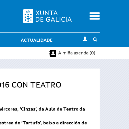
Menu
Toggle
ACTUALIDADE
search
A miña axenda (0)
016 CON TEATRO
rcores, ‘Cinzas’, da Aula de Teatro da
trea de ‘Tartufo’, baixo a dirección de