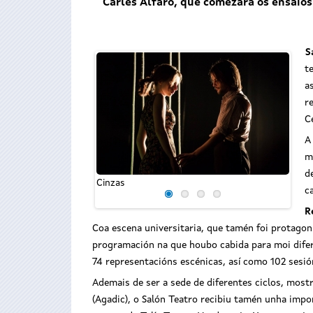
Carles Alfaro, que comezará os ensaio
S
t
a
r
C
A
m
Caba
d
Cinzas
c
R
Coa escena universitaria, que tamén foi protagon
programación na que houbo cabida para moi difere
74 representacións escénicas, así como 102 sesió
Ademais de ser a sede de diferentes ciclos, most
(Agadic), o Salón Teatro recibiu tamén unha impo