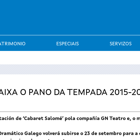
Saltar al menú
ATRIMONIO
ESPECIAIS
SERVIZOS
AIXA O PANO DA TEMPADA 2015-2
ación de ‘Cabaret Salomé’ pola compañía GN Teatro e, o mé
amático Galego volverá subirse o 23 de setembro para a es