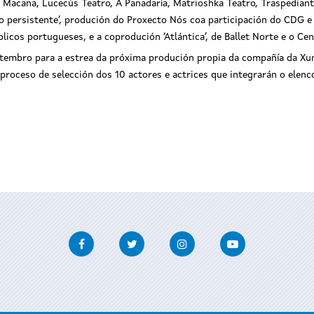
a Macana, Lucecús Teatro, A Panadaría, Matrioshka Teatro, Traspediante
persistente’, produción do Proxecto Nós coa participación do CDG e 
blicos portugueses, e a coprodución ‘Atlántica’, de Ballet Norte e o Ce
tembro para a estrea da próxima produción propia da compañía da Xunta
proceso de selección dos 10 actores e actrices que integrarán o elenco
Facebook
Twitter
Instagram
Youtube