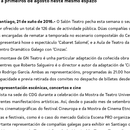
s a primeiros de agosto neste mesmo espazo
antiago, 21 de xuño de 2016.-
O Salón Teatro pecha esta semana o se
er ofrecido un total de 126 días de actividade pública. Dúas compañía
s encargadas de rematar a temporada no escenario compostelán do Ce
epresentará hoxe o espectáculo ‘Cabaret Salomé’, e a Aula de Teatro d
entro Dramático Galego con ‘Cinzas’.
 montaxe de GN Teatro é unha particular adaptación da coñecida obra 
entres que Roberto Salgueiro é o director e autor da adaptación de ‘Ci
ret Salomé
Cabaret Salomé
e Rodrigo García. Ambas as representacións, programadas ás 21.00 hora
apacidade e previa retirada dos convites no despacho de billetes desde
epresentación escénicas, concertos e cine
ista na sede do CDG durante a celebración da Mostra de Teatro Univers
ntes manifestacións artísticas. Así, desde o pasado mes de setembro 
ns cinematográficas do festival Cineuropa e da Mostra de Cinema Etno
ras e festivais, como é o caso do mercado Galicia Escena PRO organiza
rtante representación de compañías galegas para exhibir en Santiago os