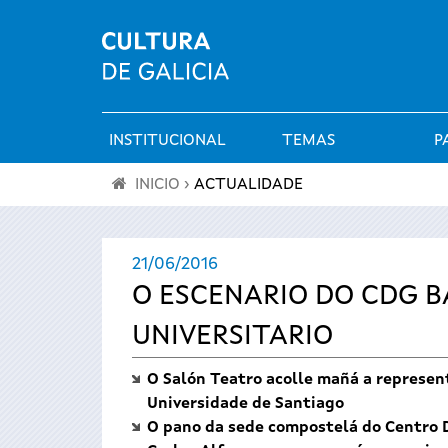
INSTITUCIONAL
TEMAS
P
Menú
INICIO
›
ACTUALIDADE
principal
Vostede
21/06/2016
está
O ESCENARIO DO CDG B
aquí
UNIVERSITARIO
O Salón Teatro acolle mañá a represent
Universidade de Santiago
O pano da sede compostelá do Centro Dr