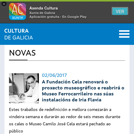
×
Axenda Cultura
VER
Xunta de Galicia
Aplicación gratuíta - En Google Play
Saltar al menú
M
INICIO
›
ACTUALIDADE
0
Vostede
NOVAS
está
aquí
02/06/2017
A Fundación Cela renovará o
proxecto museográfico e reabrirá o
Museo Ferrocarrileiro nas súas
instalacións de Iria Flavia
Estes traballos de redefinición e mellora comezarán a
vindeira semana e durarán ao redor de seis meses durante
os cales o Museo Camilo José Cela estará pechado ao
público