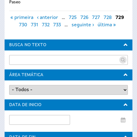
Paseo
Páxinas
« primeira
‹ anterior
…
725
726
727
728
729
730
731
732
733
…
seguinte ›
última »
BUSCA NO TEXTO
ÁREA TEMÁTICA
DATA DE INICIO
Data
de
inicio