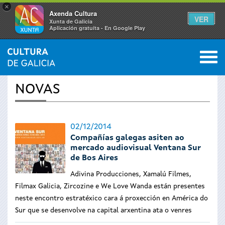
×
Axenda Cultura
VER
Xunta de Galicia
Aplicación gratuíta - En Google Play
Saltar al menú
M
INICIO
›
ACTUALIDADE
0
Vostede
NOVAS
está
aquí
02/12/2014
Compañías galegas asiten ao
mercado audiovisual Ventana Sur
de Bos Aires
Adivina Producciones, Xamalú Filmes,
Filmax Galicia, Zircozine e We Love Wanda están presentes
neste encontro estratéxico cara á proxección en América do
Sur que se desenvolve na capital arxentina ata o venres