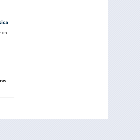
sica
r en
bras