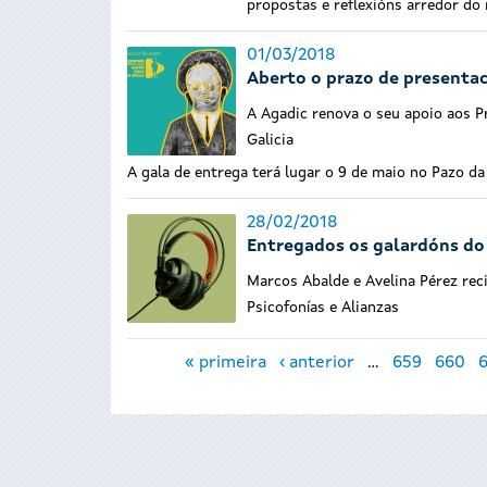
propostas e reflexións arredor do 
01/03/2018
Aberto o prazo de presentac
A Agadic renova o seu apoio aos 
Galicia
A gala de entrega terá lugar o 9 de maio no Pazo d
28/02/2018
Entregados os galardóns do 
Marcos Abalde e Avelina Pérez rec
Psicofonías e Alianzas
Páxinas
« primeira
‹ anterior
…
659
660