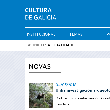
INSTITUCIONAL
TEMAS
P
Menú
INICIO
›
ACTUALIDADE
principal
Vostede
está
NOVAS
aquí
04/03/2018
Unha investigación arqueoló
O obxectivo da intervención é con
cavidade