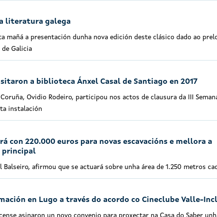
a literatura galega
a mañá a presentación dunha nova edición deste clásico dado ao prel
 de Galicia
sitaron a biblioteca Ánxel Casal de Santiago en 2017
 Coruña, Ovidio Rodeiro, participou nos actos de clausura da III Seman
ta instalación
rá con 220.000 euros para novas escavacións e mellora a
 principal
l Balseiro, afirmou que se actuará sobre unha área de 1.250 metros c
ación en Lugo a través do acordo co Cineclube Valle-Inc
lucense asinaron un novo convenio para proxectar na Casa do Saber unh