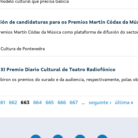
modelo cultural que precisa Galicia
ión de candidaturas para os Premios Martín Códax da Mú
Premios Martín Códax da Música como plataforma de difusión do secto
a Cultura de Pontevedra
XI Premio Diario Cultural de Teatro Radiofónico
ibiron os premios do xurado e da audiencia, respectivamente, polas o
661
662
663
664
665
666
667
…
seguinte ›
última »