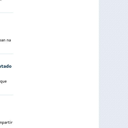
ban na
antado
 que
mpartir