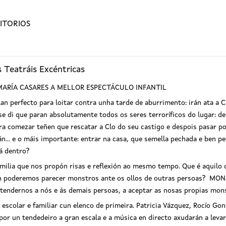
ITORIOS
 Teatráis Excéntricas
ARÍA CASARES A MELLOR ESPECTÁCULO INFANTIL
lan perfecto para loitar contra unha tarde de aburrimento: irán ata a C
se di que paran absolutamente todos os seres terroríficos do lugar: de
ara comezar teñen que rescatar a Clo do seu castigo e despois pasar p
tán... e o máis importante: entrar na casa, que semella pechada e ben
á dentro?
amilia que nos propón risas e reflexión ao mesmo tempo. Que é aquilo 
 poderemos parecer monstros ante os ollos de outras persoas? MONS
tendernos a nós e ás demais persoas, a aceptar as nosas propias mon
 escolar e familiar cun elenco de primeira. Patricia Vázquez, Rocío Go
or un tendedeiro a gran escala e a música en directo axudarán a leva