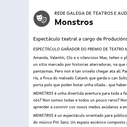
REDE GALEGA DE TEATROS E AUD
Monstros
Espectáculo teatral a cargo de Producións
ESPECTÁCULO GAÑADOR DO PREMIO DE TEATRO M
Amanda, Valentín, Clo e o silencioso Max, teñen o p
un sitio marcado por historias aterradoras, na que 
pantasmas. Pero non é tan sinxelo chegar ata alí. P
río, a finca do malvado Catavís que garda o can Sul
porta polo que poden botar unha ollada... que haber
MONSTROS
é unha divertida aventura para toda a f
nós? Non somos todas e todos un pouco raros? Non
aprender a convivir cos nosos medos axúdanos a en
MONSTROS
é un espectáculo orientado para público
do músico Piti Sanz. Un espazo escénico composto p