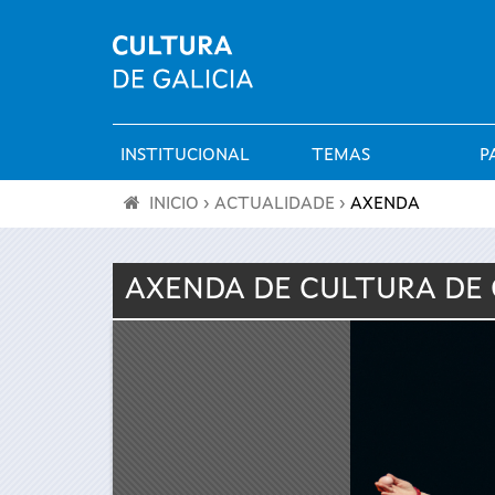
INSTITUCIONAL
TEMAS
P
Menú
INICIO
›
ACTUALIDADE
›
AXENDA
principal
Vostede
AXENDA DE
CULTURA
DE 
está
aquí