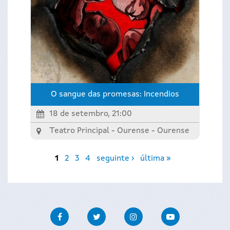
O sangue das promesas: Incendios
18 de setembro, 21:00
Teatro Principal - Ourense -
Ourense
Páxinas
1
2
3
4
seguinte ›
última »
Facebook
Twitter
Instagram
Youtube