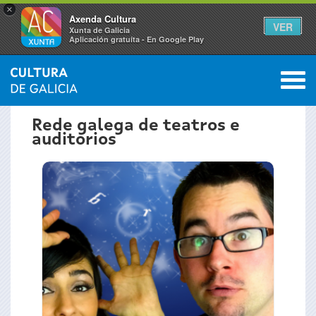
×
Axenda Cultura
VER
Xunta de Galicia
Aplicación gratuíta - En Google Play
Saltar al menú
M
INICIO
›
ACTUALIDADE
›
AXENDA
0
Vostede
Rede galega de teatros e
auditorios
está
aquí