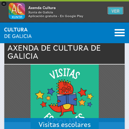
×
Axenda Cultura
VER
Xunta de Galicia
Aplicación gratuíta - En Google Play
Saltar al menú
M
INICIO
›
ACTUALIDADE
›
AXENDA
0
Vostede
AXENDA DE
CULTURA
DE
GALICIA
está
aquí
Visitas escolares