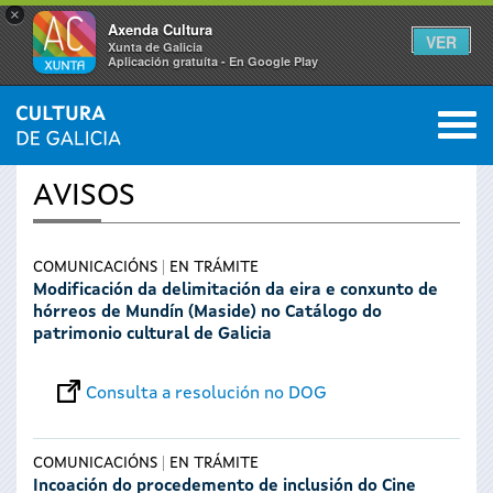
×
Axenda Cultura
VER
Xunta de Galicia
Aplicación gratuíta - En Google Play
Saltar al menú
M
INICIO
›
SERVIZOS
0
Vostede
AVISOS
está
aquí
COMUNICACIÓNS
EN TRÁMITE
Modificación da delimitación da eira e conxunto de
hórreos de Mundín (Maside) no Catálogo do
patrimonio cultural de Galicia
Consulta a resolución no DOG
COMUNICACIÓNS
EN TRÁMITE
Incoación do procedemento de inclusión do Cine