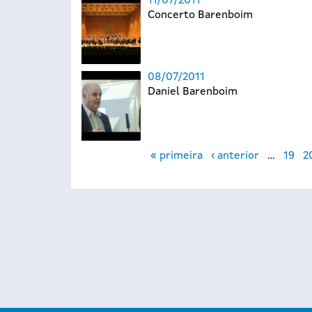
11/07/2011
Concerto Barenboim
08/07/2011
Daniel Barenboim
Páxinas
« primeira
‹ anterior
…
19
2