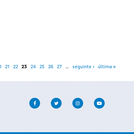
0
21
22
23
24
25
26
27
…
seguinte ›
última »
Facebook
Twitter
Instagram
Youtube