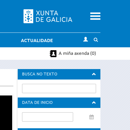
Menu
Toggle
ACTUALIDADE
search
A miña axenda (0)
BUSCA NO TEXTO
DATA DE INICIO
Data
de
inicio