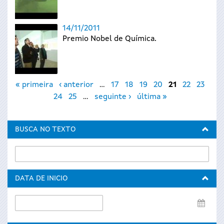
14/11/2011
Premio Nobel de Química.
Páxinas
« primeira
‹ anterior
…
17
18
19
20
21
22
23
24
25
…
seguinte ›
última »
BUSCA NO TEXTO
DATA DE INICIO
Data
de