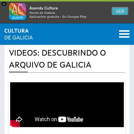
×
Axenda Cultura
VER
Xunta de Galicia
Aplicación gratuíta - En Google Play
Saltar al menú
M
INICIO
›
ACTUALIDADE
›
VÍDEOS
0
Vostede
VIDEOS: DESCUBRINDO O
está
ARQUIVO DE GALICIA
aquí