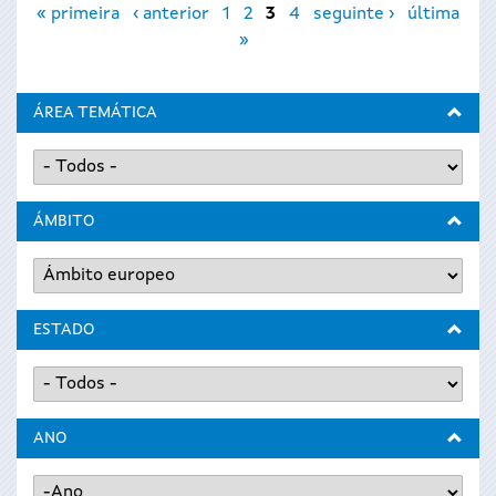
Páxinas
« primeira
‹ anterior
1
2
3
4
seguinte ›
última
»
ÁREA TEMÁTICA
ÁMBITO
ESTADO
ANO
Ano
Ano