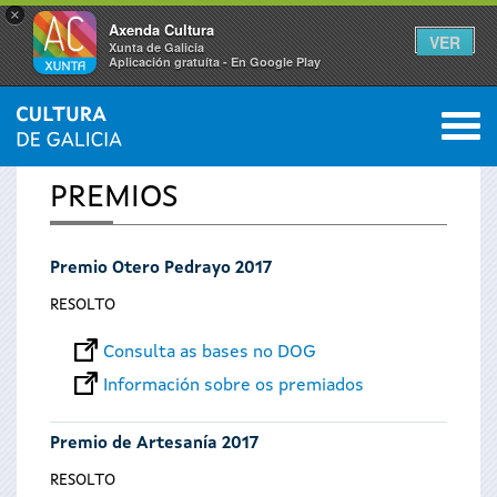
×
Axenda Cultura
VER
Xunta de Galicia
Aplicación gratuíta - En Google Play
Saltar al menú
M
INICIO
0
Vostede
PREMIOS
está
Premio Otero Pedrayo 2017
aquí
RESOLTO
Consulta as bases no DOG
Información sobre os premiados
Premio de Artesanía 2017
RESOLTO