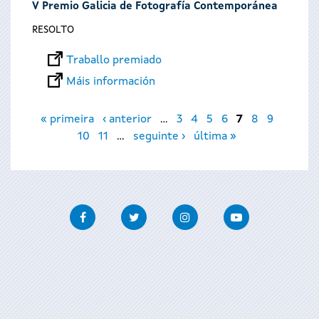
V Premio Galicia de Fotografía Contemporánea
RESOLTO
Traballo premiado
Máis información
Páxinas
« primeira
‹ anterior
…
3
4
5
6
7
8
9
10
11
…
seguinte ›
última »
Facebook
Twitter
Instagram
Youtube