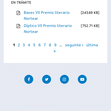
EN TRÁMITE
Bases VII Premio literario
243.69 KB
Nortear
Díptico VII Premio literario
752.71 KB
Nortear
Páxinas
1
2
3
4
5
6
7
8
9
…
seguinte ›
última
»
Facebook
Twitter
Instagram
Youtube