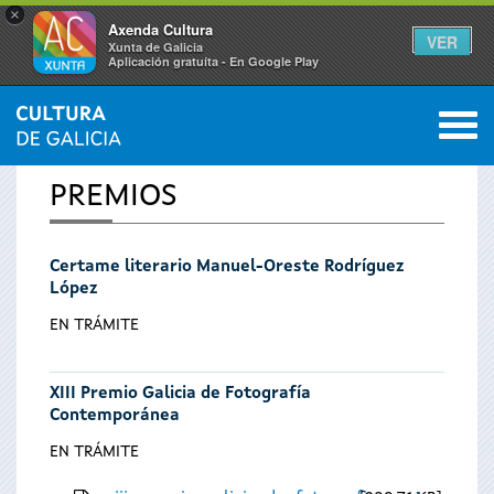
×
Axenda Cultura
VER
Xunta de Galicia
Aplicación gratuíta - En Google Play
Saltar al menú
M
INICIO
0
Vostede
PREMIOS
está
Certame literario Manuel-Oreste Rodríguez
aquí
López
EN TRÁMITE
XIII Premio Galicia de Fotografía
Contemporánea
EN TRÁMITE