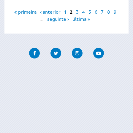
Páxinas
« primeira
‹ anterior
1
2
3
4
5
6
7
8
9
…
seguinte ›
última »
Facebook
Twitter
Instagram
Youtube