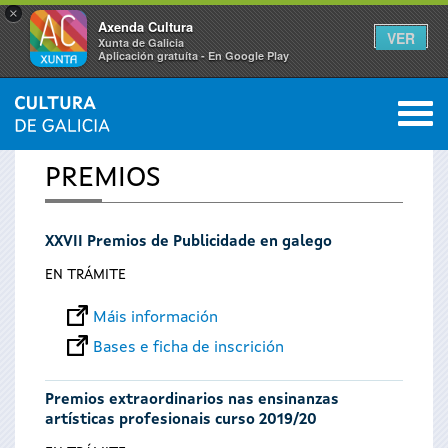
×
Axenda Cultura
VER
Xunta de Galicia
Aplicación gratuíta - En Google Play
Saltar al menú
M
INICIO
0
Vostede
PREMIOS
está
XXVII Premios de Publicidade en galego
aquí
EN TRÁMITE
Máis información
Bases e ficha de inscrición
Premios extraordinarios nas ensinanzas
artísticas profesionais curso 2019/20