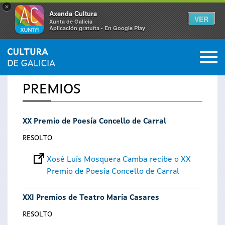
×
Axenda Cultura
VER
Xunta de Galicia
Aplicación gratuíta - En Google Play
Saltar al menú
M
INICIO
0
Vostede
PREMIOS
está
XX Premio de Poesía Concello de Carral
aquí
RESOLTO
Xosé Luís Mosquera Camba recibe o XX
Premio de Poesía Concello de Carral
XXI Premios de Teatro María Casares
RESOLTO