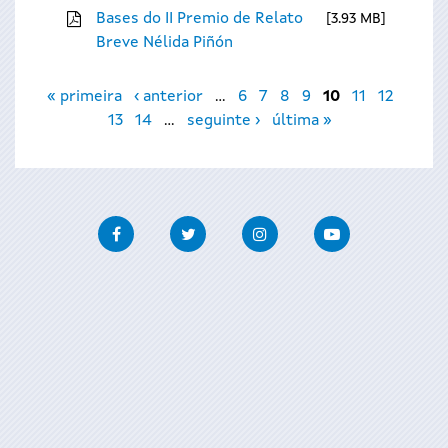
Bases do II Premio de Relato
3.93 MB
Breve Nélida Piñón
Páxinas
« primeira
‹ anterior
…
6
7
8
9
10
11
12
13
14
…
seguinte ›
última »
Facebook
Twitter
Instagram
Youtube