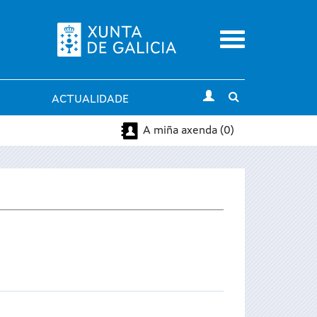
Menu
Toggle
ACTUALIDADE
search
A miña axenda (0)