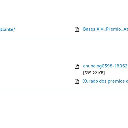
Bases XIV_Premio_At
tlante/
anunciog0598-18062
595.22 KB
Xurado dos premios d