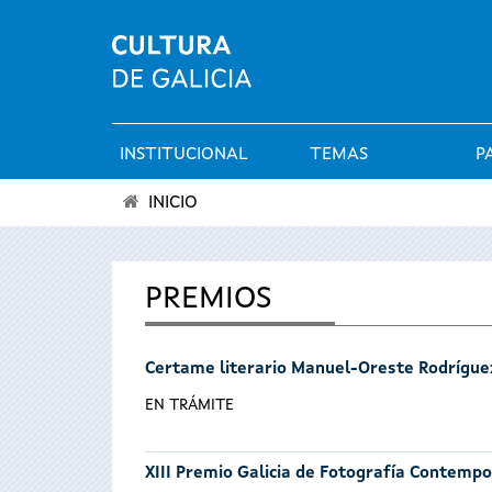
INSTITUCIONAL
TEMAS
P
Menú
INICIO
principal
Vostede
está
PREMIOS
aquí
Certame literario Manuel-Oreste Rodrígue
EN TRÁMITE
XIII Premio Galicia de Fotografía Contemp