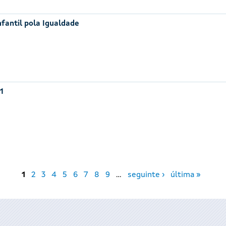
nfantil pola Igualdade
1
1
2
3
4
5
6
7
8
9
…
seguinte ›
última »