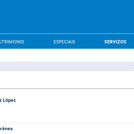
Saltar al menú
ATRIMONIO
ESPECIAIS
SERVIZOS
z López
oránea