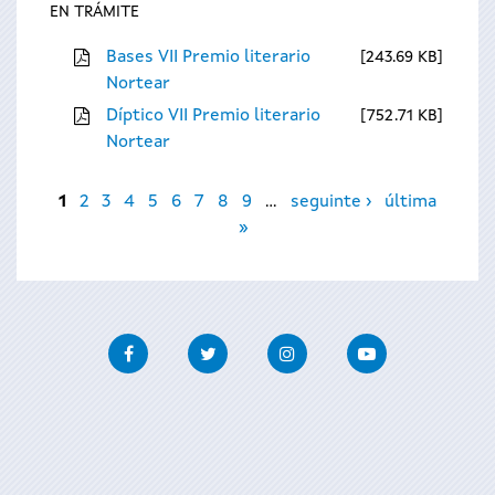
EN TRÁMITE
Bases VII Premio literario
243.69 KB
Nortear
Díptico VII Premio literario
752.71 KB
Nortear
Páxinas
1
2
3
4
5
6
7
8
9
…
seguinte ›
última
»
Facebook
Twitter
Instagram
Youtube