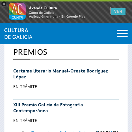
×
Axenda Cultura
VER
Xunta de Galicia
Aplicación gratuíta - En Google Play
Saltar al menú
M
INICIO
0
Vostede
PREMIOS
está
Certame literario Manuel-Oreste Rodríguez
aquí
López
EN TRÁMITE
XIII Premio Galicia de Fotografía
Contemporánea
EN TRÁMITE