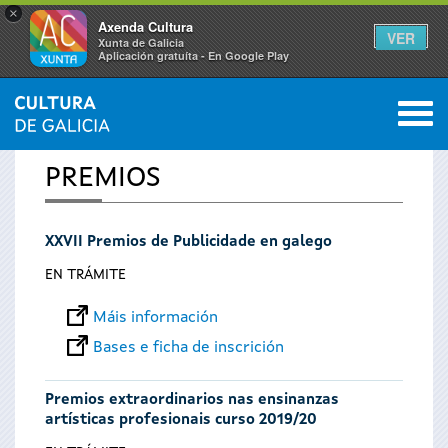
×
Axenda Cultura
VER
Xunta de Galicia
Aplicación gratuíta - En Google Play
Saltar al menú
M
INICIO
0
Vostede
PREMIOS
está
XXVII Premios de Publicidade en galego
aquí
EN TRÁMITE
Máis información
Bases e ficha de inscrición
Premios extraordinarios nas ensinanzas
artísticas profesionais curso 2019/20