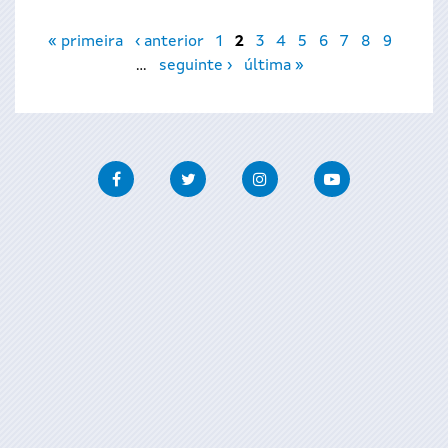
Páxinas
« primeira
‹ anterior
1
2
3
4
5
6
7
8
9
…
seguinte ›
última »
Facebook
Twitter
Instagram
Youtube