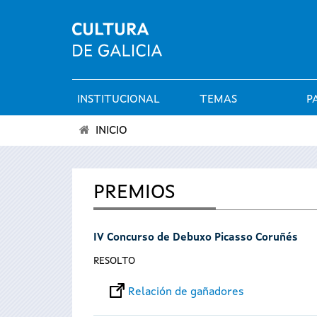
INSTITUCIONAL
TEMAS
P
Menú
INICIO
principal
Vostede
está
PREMIOS
aquí
IV Concurso de Debuxo Picasso Coruñés
RESOLTO
Relación de gañadores