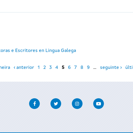
toras e Escritores en Lingua Galega
meira
‹ anterior
1
2
3
4
5
6
7
8
9
…
seguinte ›
últ
Facebook
Twitter
Instagram
Youtube