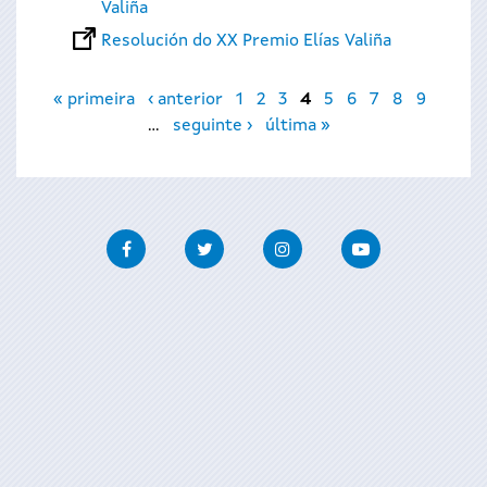
Valiña
Resolución do XX Premio Elías Valiña
Páxinas
« primeira
‹ anterior
1
2
3
4
5
6
7
8
9
…
seguinte ›
última »
Facebook
Twitter
Instagram
Youtube