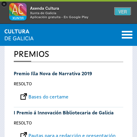
×
Axenda Cultura
VER
Xunta de Galicia
Aplicación gratuíta - En Google Play
Saltar al menú
M
INICIO
0
Vostede
PREMIOS
está
Premio Illa Nova de Narrativa 2019
aquí
RESOLTO
Bases do certame
I Premio á Innovación Bibliotecaria de Galicia
RESOLTO
Pautas para a redacción e presentación