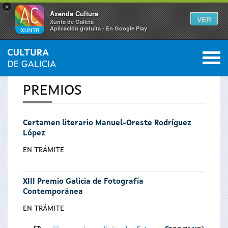
×
Axenda Cultura
VER
Xunta de Galicia
Aplicación gratuíta - En Google Play
Saltar al menú
M
INICIO
0
Se
PREMIOS
encuentra
Certamen literario Manuel-Oreste Rodríguez
usted
López
aquí
EN TRÁMITE
XIII Premio Galicia de Fotografía
Contemporánea
EN TRÁMITE