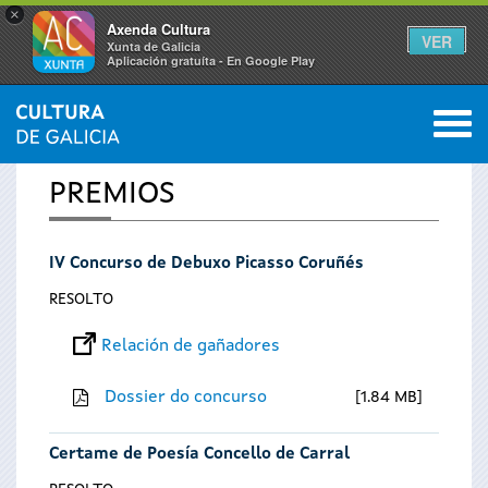
×
Axenda Cultura
VER
Xunta de Galicia
Aplicación gratuíta - En Google Play
Saltar al menú
M
INICIO
0
Vostede
PREMIOS
está
IV Concurso de Debuxo Picasso Coruñés
aquí
RESOLTO
Relación de gañadores
Dossier do concurso
1.84 MB
Certame de Poesía Concello de Carral