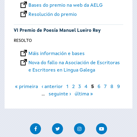
Bases do premio na web da AELG
Resolución do premio
VI Premio de Poesía Manuel Lueiro Rey
RESOLTO
Máis información e bases
Nova do fallo na Asociación de Escritoras
e Escritores en Lingua Galega
Páxinas
« primeira
‹ anterior
1
2
3
4
5
6
7
8
9
…
seguinte ›
última »
Facebook
Twitter
Instagram
Youtube